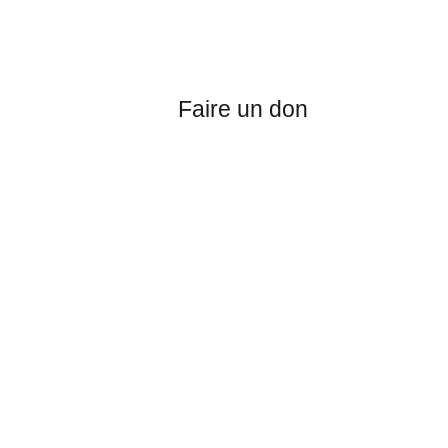
En partageons nos activités et en y particip
En faisant un don
Faire un don
Ciudadanías por la paz 
Citoyennetés pour la paix de Colombie