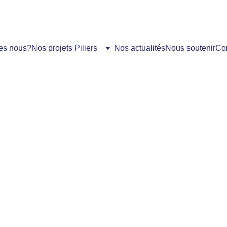
es nous?
Nos projets Piliers
Nos actualités
Nous soutenir
Co
por la 
mbia