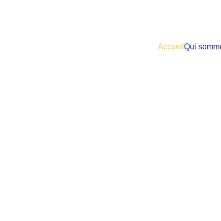
Accueil
Qui somm
Association 
Ciudadanías 
paz de Colo