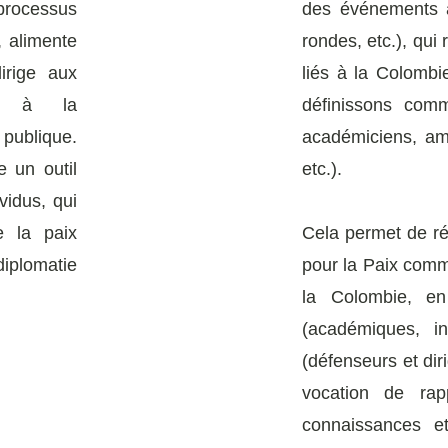
 processus
des événements a
, alimente
rondes, etc.), qui
irige aux
liés à la Colombi
ns, à la
définissons com
 publique.
académiciens, ama
e un outil
etc.).
vidus, qui
e la paix
Cela permet de ré
plomatie
pour la Paix comme
la Colombie, en
(académiques, int
(défenseurs et dir
vocation de rap
connaissances e